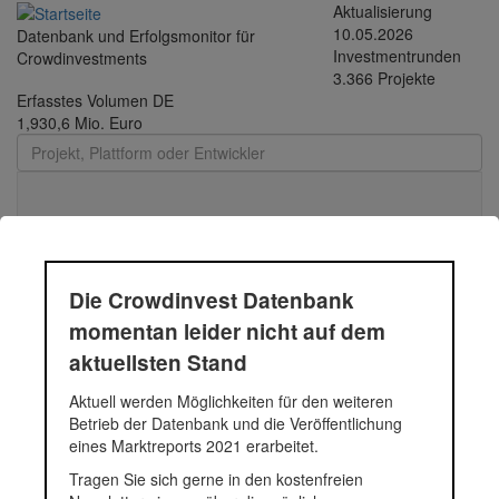
Direkt zum Inhalt
Aktualisierung
10.05.2026
Datenbank und Erfolgsmonitor für
Investmentrunden
Crowdinvestments
3.366 Projekte
Erfasstes Volumen DE
1,930,6 Mio. Euro
Toggle
navigati
Die Crowdinvest Datenbank
JP Immobilien
momentan leider nicht auf dem
aktuellsten Stand
Status
Projekt
Fun
Aktuell werden Möglichkeiten für den weiteren
Betrieb der Datenbank und die Veröffentlichung
1.0
eines Marktreports 2021 erarbeitet.
Nußdorferstraße 10-12
100
Tragen Sie sich gerne in den kostenfreien