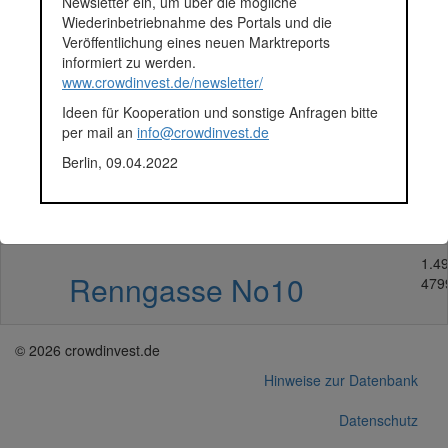
Newsletter ein, um über die mögliche
Wiederinbetriebnahme des Portals und die
800
Hackengasse 30
Veröffentlichung eines neuen Marktreports
180
informiert zu werden.
www.crowdinvest.de/newsletter/
900
Ideen für Kooperation und sonstige Anfragen bitte
Gumpendorfer Straße 22
270
per mail an
info@crowdinvest.de
Berlin, 09.04.2022
600
Undstraße 8
330
1.4
Renngasse No10
479
© 2026 crowdinvest.de
Hinweise zur Datenbank
Datenschutz