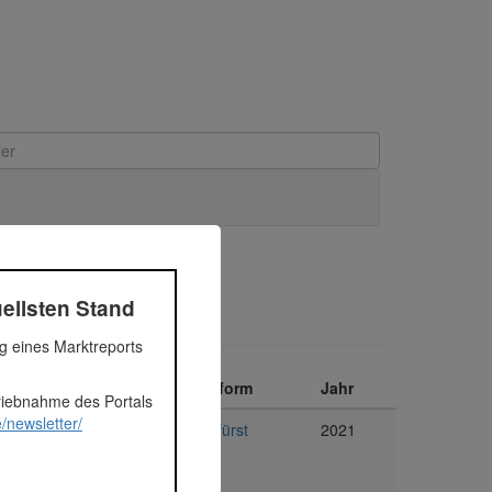
ellsten Stand
ng eines Marktreports
Segment
Plattform
Jahr
triebnahme des Portals
/newsletter/
Immobilien
Bergfürst
2021