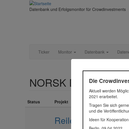
Direkt zum Inhalt
Datenbank und Erfolgsmonitor für Crowdinvestments
Ticker
Monitor
Datenbank
Daten
NORSK Deutschland
Die Crowdinves
Aktuell werden Möglic
2021 erarbeitet.
Status
Projekt
Tragen Sie sich gerne
und die Veröffentlich
Reileck Quartier - 
Ideen für Kooperation
Berlin, 09.04.2022