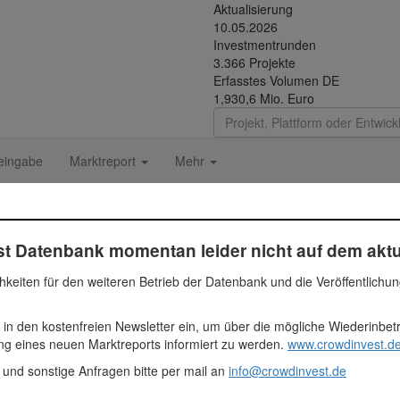
Aktualisierung
10.05.2026
Investmentrunden
3.366 Projekte
Erfasstes Volumen DE
1,930,6 Mio. Euro
eingabe
Marktreport
Mehr
 AG
t Datenbank momentan leider nicht auf dem aktu
hkeiten für den weiteren Betrieb der Datenbank und die Veröffentlichu
Fundingsumme
 in den kostenfreien Newsletter ein, um über die mögliche Wiederinbe
ung eines neuen Marktreports informiert zu werden.
www.crowdinvest.de
4.750.000 Euro
Halle
4750000
 und sonstige Anfragen bitte per mail an
info@crowdinvest.de