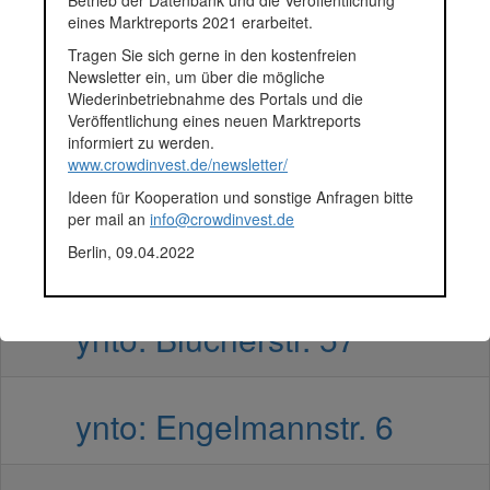
eines Marktreports 2021 erarbeitet.
Tragen Sie sich gerne in den kostenfreien
ynto: Fröschelstr. 2 - WE02
Newsletter ein, um über die mögliche
Wiederinbetriebnahme des Portals und die
Veröffentlichung eines neuen Marktreports
informiert zu werden.
ynto: Franz-Flemming-Str. 7
www.crowdinvest.de/newsletter/
Ideen für Kooperation und sonstige Anfragen bitte
per mail an
info@crowdinvest.de
ynto: Franz-Flemming-Str. 7
Berlin, 09.04.2022
ynto: Blücherstr. 57
ynto: Engelmannstr. 6