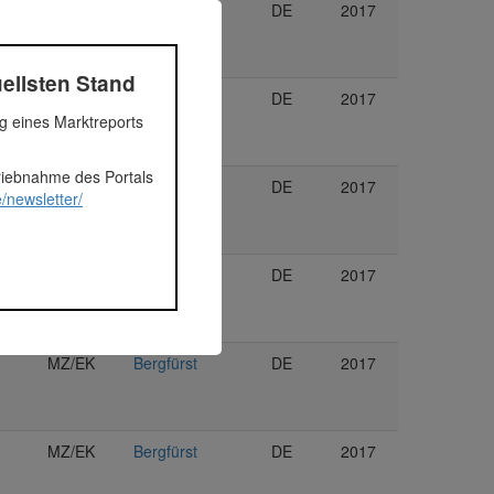
MZ/EK
Exporo
DE
2017
ellsten Stand
MZ/EK
Exporo
DE
2017
ng eines Marktreports
triebnahme des Portals
MZ/EK
Exporo
DE
2017
/newsletter/
MZ/EK
Bergfürst
DE
2017
MZ/EK
Bergfürst
DE
2017
MZ/EK
Bergfürst
DE
2017