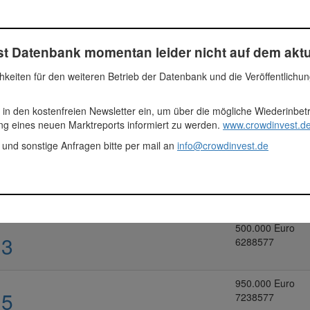
1.025.000 Euro
1025000
t Datenbank momentan leider nicht auf dem aktu
2.330.076 Euro
3355076
hkeiten für den weiteren Betrieb der Datenbank und die Veröffentlichu
 in den kostenfreien Newsletter ein, um über die mögliche Wiederinbe
1.383.001 Euro
ung eines neuen Marktreports informiert zu werden.
www.crowdinvest.de
4738077
 und sonstige Anfragen bitte per mail an
info@crowdinvest.de
1.050.500 Euro
 1
5788577
500.000 Euro
 3
6288577
950.000 Euro
 5
7238577