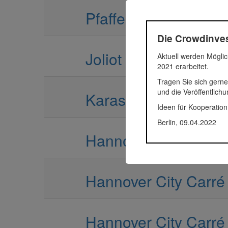
Pfaffenhofen
Die Crowdinves
Joliot Curie Platz
Aktuell werden Möglic
2021 erarbeitet.
Tragen Sie sich gerne
und die Veröffentlich
Karasstrasse
Ideen für Kooperation
Berlin, 09.04.2022
Hannover City Carré
Hannover City Carré
Hannover City Carré