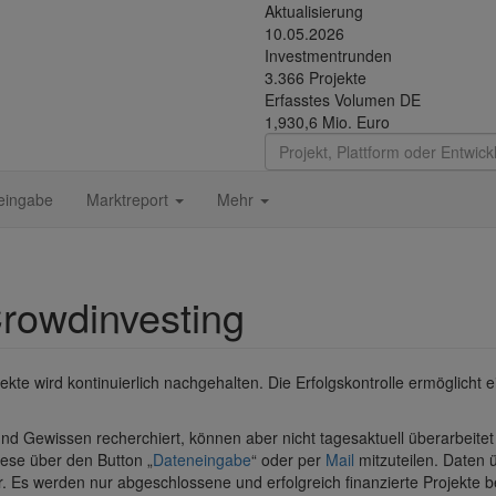
Aktualisierung
10.05.2026
Investmentrunden
3.366 Projekte
Erfasstes Volumen DE
1,930,6 Mio. Euro
eingabe
Marktreport
Mehr
Crowdinvesting
kte wird kontinuierlich nachgehalten. Die Erfolgskontrolle ermöglicht e
d Gewissen recherchiert, können aber nicht tagesaktuell überarbeitet
diese über den Button „
Dateneingabe
“ oder per
Mail
mitzuteilen. Daten 
r. Es werden nur abgeschlossene und erfolgreich finanzierte Projekte be