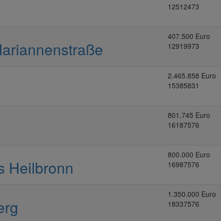
12512473
407.500 Euro
Mariannenstraße
12919973
2.465.858 Euro
15385831
801.745 Euro
16187576
800.000 Euro
s Heilbronn
16987576
1.350.000 Euro
erg
18337576