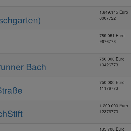
1.649.145 Euro
rschgarten)
8887722
789.051 Euro
9676773
750.000 Euro
runner Bach
10426773
750.000 Euro
Straße
11176773
1.200.000 Euro
hStift
12376773
135.700 Euro